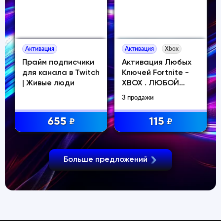
Активация
Активация
Xbox
Прайм подписчики
Активация Любых
для канала в Twitch
Ключей Fortnite -
| Живые люди
XBOX . ЛЮБОЙ
РЕГИОН
3 продажи
655
115
₽
₽
Больше предложений