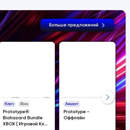
Больше предложений
Ключ
Xbox
Аккаунт
Ак
Prototype®
Prototype -
12
Biohazard Bundle
Оффлайн
Pr
XBOX [ Игровой Ключ