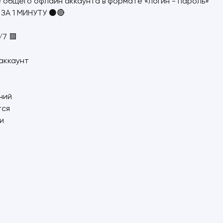
 общего офлайн аккаунта в формате «логин - пароль»
ЗА 1 МИНУТУ ⚫🔴
7 🟥
 аккаунт
ний
тся
и