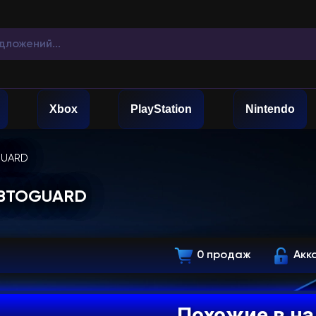
Xbox
PlayStation
Nintendo
GUARD
 АВТОGUARD
0 продаж
Акк
Похожие в н