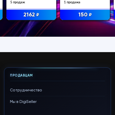
5 продаж
1 продажа
2162
150
₽
₽
ПРОДАВЦАМ
Сотрудничество
Мы в DigiSeller