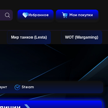
Избранное
Мои покупки
Мир танков (Lesta)
WOT (Wargaming)
аунт
Steam
аличии