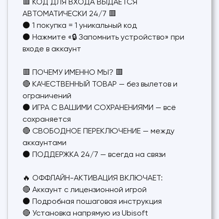
🟥 КОД ДЛЯ ВХОДА ВЫДАЁТСЯ
АВТОМАТИЧЕСКИ 24/7 🟥
⚫ 1 покупка = 1 уникальный код
⚫ Нажмите «🔒 Запомнить устройство» при
входе в аккаунт
🟥 ПОЧЕМУ ИМЕННО МЫ? 🟥
🔴 КАЧЕСТВЕННЫЙ ТОВАР — без вылетов и
ограничений
⚫ ИГРА С ВАШИМИ СОХРАНЕНИЯМИ — всё
сохраняется
🔴 СВОБОДНОЕ ПЕРЕКЛЮЧЕНИЕ — между
аккаунтами
⚫ ПОДДЕРЖКА 24/7 — всегда на связи
🔥 ОФФЛАЙН-АКТИВАЦИЯ ВКЛЮЧАЕТ:
🔴 Аккаунт с лицензионной игрой
⚫ Подробная пошаговая инструкция
🔴 Установка напрямую из Ubisoft