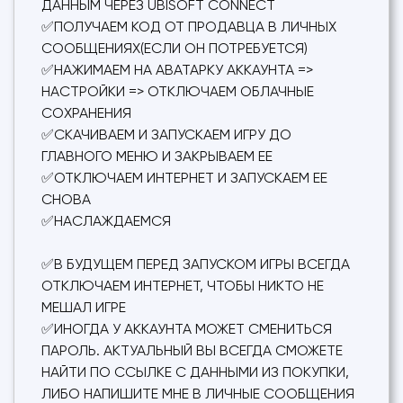
ДАННЫМ ЧЕРЕЗ UBISOFT CONNECT
✅ПОЛУЧАЕМ КОД ОТ ПРОДАВЦА В ЛИЧНЫХ
СООБЩЕНИЯХ(ЕСЛИ ОН ПОТРЕБУЕТСЯ)
✅НАЖИМАЕМ НА АВАТАРКУ АККАУНТА =>
НАСТРОЙКИ => ОТКЛЮЧАЕМ ОБЛАЧНЫЕ
СОХРАНЕНИЯ
✅СКАЧИВАЕМ И ЗАПУСКАЕМ ИГРУ ДО
ГЛАВНОГО МЕНЮ И ЗАКРЫВАЕМ ЕЕ
✅ОТКЛЮЧАЕМ ИНТЕРНЕТ И ЗАПУСКАЕМ ЕЕ
СНОВА
✅НАСЛАЖДАЕМСЯ
✅В БУДУЩЕМ ПЕРЕД ЗАПУСКОМ ИГРЫ ВСЕГДА
ОТКЛЮЧАЕМ ИНТЕРНЕТ, ЧТОБЫ НИКТО НЕ
МЕШАЛ ИГРЕ
✅ИНОГДА У АККАУНТА МОЖЕТ СМЕНИТЬСЯ
ПАРОЛЬ. АКТУАЛЬНЫЙ ВЫ ВСЕГДА СМОЖЕТЕ
НАЙТИ ПО ССЫЛКЕ С ДАННЫМИ ИЗ ПОКУПКИ,
ЛИБО НАПИШИТЕ МНЕ В ЛИЧНЫЕ СООБЩЕНИЯ