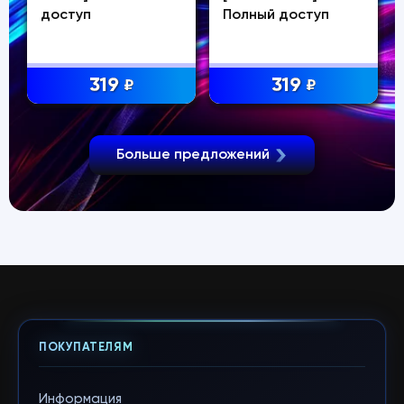
доступ
Полный доступ
319
319
₽
₽
Больше предложений
ПОКУПАТЕЛЯМ
Информация