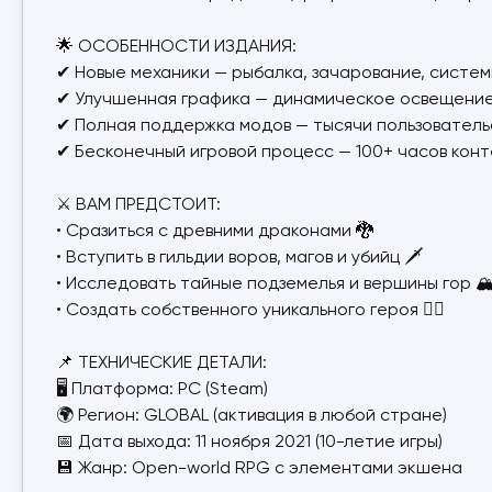
🌟 ОСОБЕННОСТИ ИЗДАНИЯ:
✔ Новые механики — рыбалка, зачарование, систем
✔ Улучшенная графика — динамическое освещение,
✔ Полная поддержка модов — тысячи пользовательс
✔ Бесконечный игровой процесс — 100+ часов кон
⚔️ ВАМ ПРЕДСТОИТ:
• Сразиться с древними драконами 🐉
• Вступить в гильдии воров, магов и убийц 🗡️
• Исследовать тайные подземелья и вершины гор 🏔
• Создать собственного уникального героя 🧙‍♂️
📌 ТЕХНИЧЕСКИЕ ДЕТАЛИ:
🖥️ Платформа: PC (Steam)
🌍 Регион: GLOBAL (активация в любой стране)
📅 Дата выхода: 11 ноября 2021 (10-летие игры)
💾 Жанр: Open-world RPG с элементами экшена