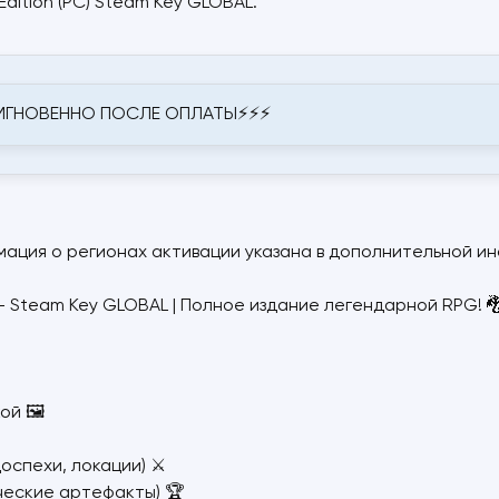
 Edition (PC) Steam Key GLOBAL.
 МГНОВЕННО ПОСЛЕ ОПЛАТЫ⚡⚡⚡
мация о регионах активации указана в дополнительной ин
 (PC) — Steam Key GLOBAL | Полное издание легендарной RPG! 
ой 🖼️
оспехи, локации) ⚔️
ческие артефакты) 🏆