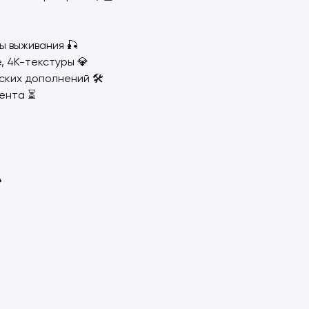
ы выживания 🎣
 4K-текстуры 💎
ких дополнений 🛠️
тента ⏳
️