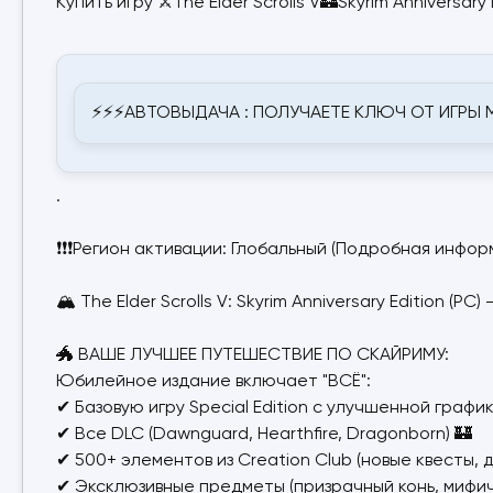
Купить игру ⚔️The Elder Scrolls V🏰Skyrim Anniversary
⚡⚡⚡АВТОВЫДАЧА : ПОЛУЧАЕТЕ КЛЮЧ ОТ ИГРЫ
.
❗❗❗Регион активации: Глобальный (Подробная инфор
🏔️ The Elder Scrolls V: Skyrim Anniversary Edition
🐲 ВАШЕ ЛУЧШЕЕ ПУТЕШЕСТВИЕ ПО СКАЙРИМУ:
Юбилейное издание включает "ВСЁ":
✔ Базовую игру Special Edition с улучшенной график
✔ Все DLC (Dawnguard, Hearthfire, Dragonborn) 🏰
✔ 500+ элементов из Creation Club (новые квесты, д
✔ Эксклюзивные предметы (призрачный конь, мифи