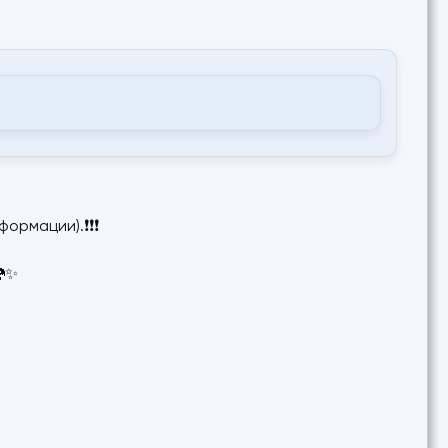
формации).❗❗❗
🐉✨