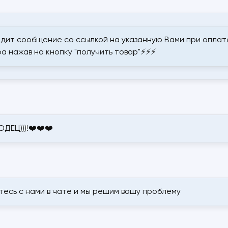
дит сообщение со ссылкой на указанную Вами при оплате
а нажав на кнопку "получить товар"⚡⚡⚡
ДЕЦ)))!❤️❤️❤️
итесь с нами в чате и мы решим вашу проблему