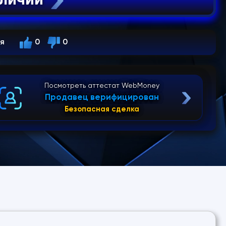
ся
0
0
Посмотреть аттестат WebMoney
Продавец верифицирован
Безопасная сделка