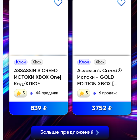
Ключ
Xbox
Ключ
Xbox
ASSASSIN´S CREED
Assassin's Creed®
ИСТОКИ XBOX One|
Истоки - GOLD
Код/КЛЮЧ
EDITION XBOX [
Ключ ]
5
44 продажи
5
6 продаж
839
3752
₽
₽
Больше предложений