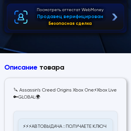
Посмотреть аттестат WebMoney
Продавец верифицирован
Безопасная сделка
Описание
товара
🔪 Assassin's Creed Origins Xbox One⚡Xbox Live
🔑GLOBAL🌍
⚡⚡⚡АВТОВЫДАЧА : ПОЛУЧАЕТЕ КЛЮЧ