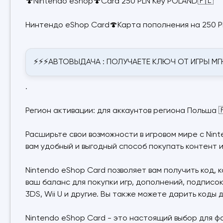
🍄Nintendo eShop🍄Card 250 PLN Key POLAND🇵🇱
Нинтендо eShop Card🍄Карта пополнения на 250 PL
⚡⚡⚡АВТОВЫДАЧА : ПОЛУЧАЕТЕ КЛЮЧ ОТ ИГРЫ М
.
Регион активации: для аккаунтов региона Польша 
Расширьте свои возможности в игровом мире с Nin
вам удобный и выгодный способ покупать контент и
Nintendo eShop Card позволяет вам получить код, 
ваш баланс для покупки игр, дополнений, подписок,
3DS, Wii U и другие. Вы также можете дарить коды 
Nintendo eShop Card - это настоящий выбор для фа