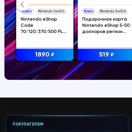
ch
Ключ
Nintendo Switch
Ключ
Nintendo Switch
Nintendo eShop
Подарочная карта
0
Code
Nintendo eShop 5-50
70/120/370/500 PLN
долларов регион
Польша
США
1890
519
₽
₽
ПОКУПАТЕЛЯМ