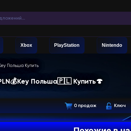
Xbox
PlayStation
Nintendo
Key Польша Купить
PLN💰Key Польша🇵🇱 Купить🍄
0 продаж
Ключ
Похожие в н