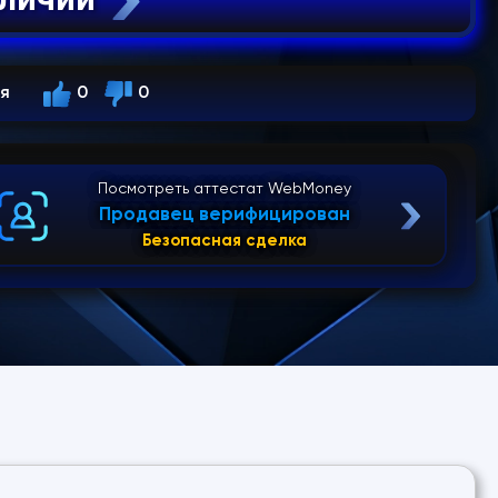
ся
0
0
Посмотреть аттестат WebMoney
Продавец верифицирован
Безопасная сделка