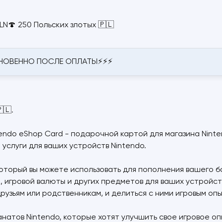
N🍄 250 Польских злотых 🇵🇱
ГНОВЕННО ПОСЛЕ ОПЛАТЫ⚡⚡⚡
🇱.
tendo eShop Card - подарочной картой для магазина Ninte
 услуги для ваших устройств Nintendo.
который вы можете использовать для пополнения вашего б
 игровой валюты и других предметов для ваших устройств 
друзьям или родственникам, и делиться с ними игровым оп
натов Nintendo, которые хотят улучшить свое игровое оп