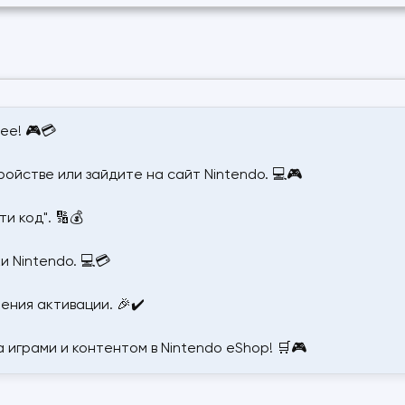
ее! 🎮💳
ройстве или зайдите на сайт Nintendo. 💻🎮
и код". 🔢💰
и Nintendo. 💻💳
ения активации. 🎉✔️
 играми и контентом в Nintendo eShop! 🛒🎮