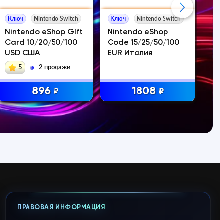
Ключ
Nintendo Switch
Ключ
Nintendo Switch
К
Nintendo eShop GIft
Nintendo eShop
Ni
Card 10/20/50/100
Code 15/25/50/100
eS
USD США
EUR Италия
Ав
5
2 продажи
896
1808
₽
₽
ПРАВОВАЯ ИНФОРМАЦИЯ