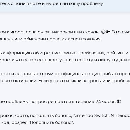
итесь с нами в чате и мы решим вашу проблему
ч к играм, если он активирован или скачан. 😢🔑 Это св
ащены или обменены после их использования.
информацию об игре, системные требования, рейтинг и о
е, и что у вас есть доступ к интернету и аккаунту для з
нные и легальные ключи от официальных дистрибьюторов,
е его активации. Если у вас возникли вопросы или пробл
ие проблемы, вопрос решается в течение 24 часов.❗❗❗
ровая карта, пополнить баланс, Nintendo Switch, Nintendo
код, раздел "Пополнить баланс".