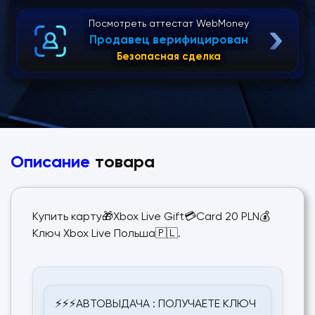
Посмотреть аттестат WebMoney
Продавец верифицирован
Безопасная сделка
Описание
товара
Купить карту🎁Xbox Live Gift💳Card 20 PLN💰
Ключ Xbox Live Польша🇵🇱.
⚡⚡⚡АВТОВЫДАЧА : ПОЛУЧАЕТЕ КЛЮЧ