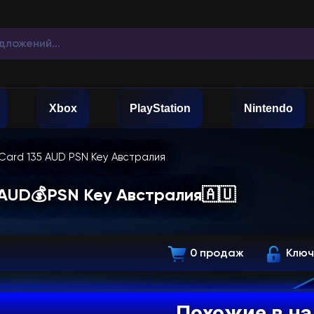
Xbox
PlayStation
Nintendo
 Card 135 AUD PSN Key Австралия
5 AUD💰PSN Key Австралия🇦🇺
0 продаж
Ключ
Похожие в н