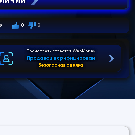
ся
0
0
Посмотреть аттестат WebMoney
Продавец верифицирован
Безопасная сделка