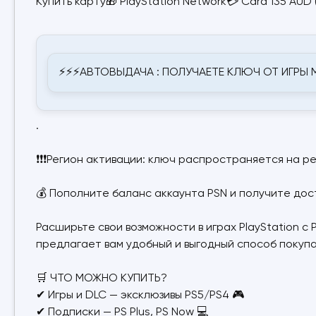
Купить карту🎁 PlayStation Network💳 Card 135 AUD 
⚡⚡⚡АВТОВЫДАЧА : ПОЛУЧАЕТЕ КЛЮЧ ОТ ИГРЫ
.
❗❗❗Регион активации: ключ распространяется на ре
💰 Пополните баланс аккаунта PSN и получите дост
Расширьте свои возможности в играх PlayStation с P
предлагает вам удобный и выгодный способ покупать
🛒 ЧТО МОЖНО КУПИТЬ?
✔ Игры и DLC — эксклюзивы PS5/PS4 🎮
✔ Подписки — PS Plus, PS Now 💻