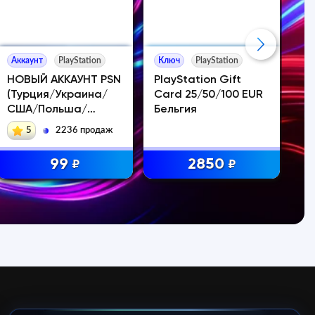
Аккаунт
PlayStation
Ключ
PlayStation
Ак
НОВЫЙ АККАУНТ PSN
PlayStation Gift
Ре
(Турция/Украина/
Card 25/50/100 EUR
(с
США/Польша/
Бельгия
ак
Индия)
ТУ
5
2236 продаж
12
99
2850
₽
₽