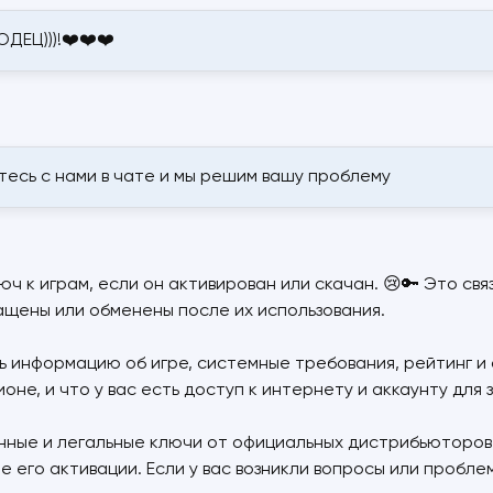
ДЕЦ)))!❤️❤️❤️
итесь с нами в чате и мы решим вашу проблему
ч к играм, если он активирован или скачан. 😢🔑 Это св
ащены или обменены после их использования.
информацию об игре, системные требования, рейтинг и о
е, и что у вас есть доступ к интернету и аккаунту для з
нные и легальные ключи от официальных дистрибьюторов,
е его активации. Если у вас возникли вопросы или пробл