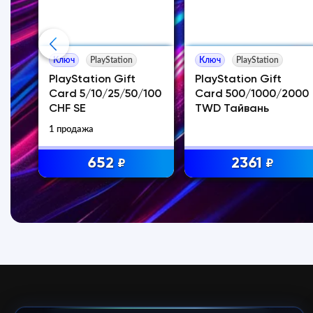
Ключ
PlayStation
Ключ
PlayStation
00
PlayStation Gift
PlayStation Gift
А
Card 5/10/25/50/100
Card 500/1000/2000
CHF SE
TWD Тайвань
аж
1 продажа
652
2361
₽
₽