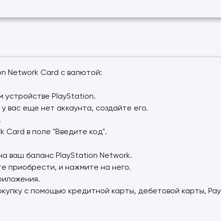
on Network Card с валютой:
м устройстве PlayStation.
и у вас еще нет аккаунта, создайте его.
.
k Card в поле "Введите код".
на ваш баланс PlayStation Network.
те приобрести, и нажмите на него.
риложения.
купку с помощью кредитной карты, дебетовой карты, PayP