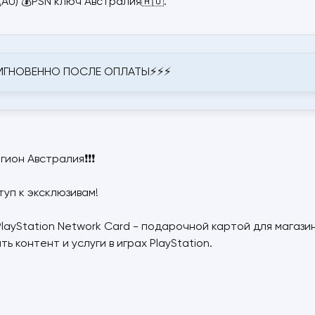
(AU) 💰PSN ключ Австралия🇦🇺.
 МГНОВЕННО ПОСЛЕ ОПЛАТЫ⚡⚡⚡
гион Австралия❗❗❗
уп к эксклюзивам!
layStation Network Card - подарочной картой для магазина
 контент и услуги в играх PlayStation.