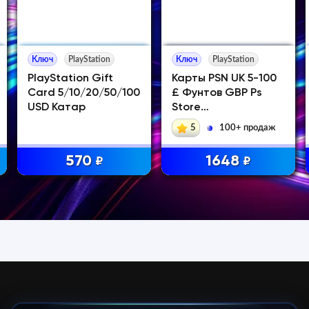
Ключ
PlayStation
Ключ
PlayStation
PlayStation Gift
Карты PSN UK 5-100
Card 5/10/20/50/100
£ Фунтов GBP Ps
USD Катар
Store
Великобритания
5
100+ продаж
570
1648
₽
₽