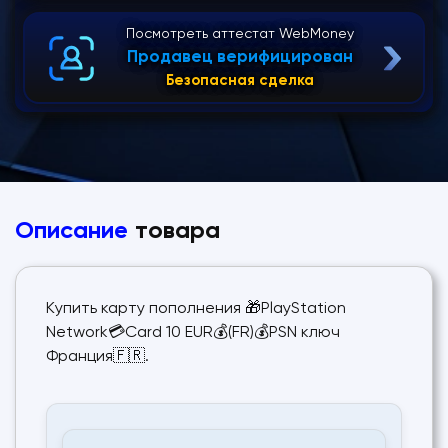
Посмотреть аттестат WebMoney
Продавец верифицирован
Безопасная сделка
Описание
товара
Купить карту пополнения 🎁PlayStation
Network💳Card 10 EUR💰(FR)💰PSN ключ
Франция🇫🇷.