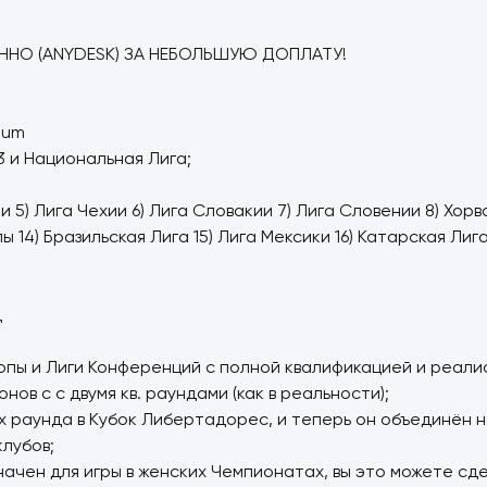
ННО (ANYDESK) ЗА НЕБОЛЬШУЮ ДОПЛАТУ!
mium
3 и Национальная Лига;
и 5) Лига Чехии 6) Лига Словакии 7) Лига Словении 8) Хорва
ы 14) Бразильская Лига 15) Лига Мексики 16) Катарская Лиг
д
опы и Лиги Конференций с полной квалификацией и реали
в с с двумя кв. раундами (как в реальности);
х раунда в Кубок Либертадорес, и теперь он объединён
лубов;
ачен для игры в женских Чемпионатах, вы это можете сде