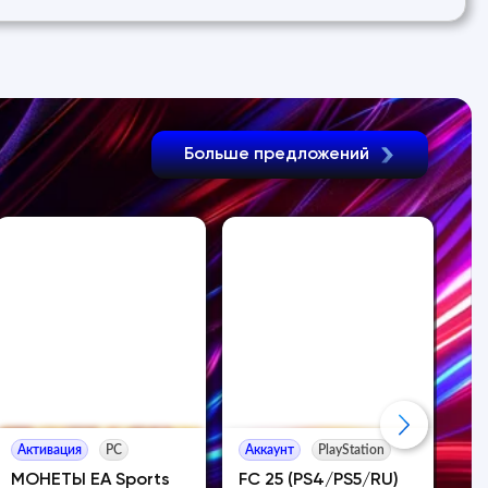
Больше предложений
Активация
PC
Аккаунт
PlayStation
Ак
МОНЕТЫ EA Sports
FC 25 (PS4/PS5/RU)
EA