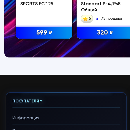
SPORTS FC™ 25
Standart Ps4/Ps5
Общий
аж
5
73 продажи
599
320
₽
₽
ПОКУПАТЕЛЯМ
Информация