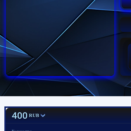
400
RUB