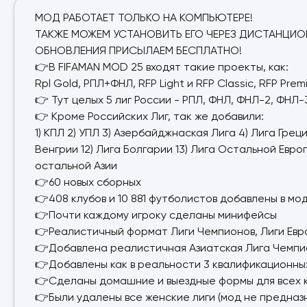
МОД РАБОТАЕТ ТОЛЬКО НА КОМПЬЮТЕРЕ!
ТАКЖЕ МОЖЕМ УСТАНОВИТЬ ЕГО ЧЕРЕЗ ДИСТАНЦИО
ОБНОВЛЕНИЯ ПРИСЫЛАЕМ БЕСПЛАТНО!
👉В FIFAMAN MOD 25 входят такие проекты, как:
Rpl Gold, РПЛ+ФНЛ, RFP Light и RFP Classic, RFP Pre
👉 Тут целых 5 лиг России - РПЛ, ФНЛ, ФНЛ-2, ФНЛ-
👉 Кроме Российских Лиг, так же добавили:
1) КПЛ 2) УПЛ 3) Азербайджнаская Лига 4) Лига Греци
Венгрии 12) Лига Болгарии 13) Лига Остальной Европ
остальной Азии
👉60 новых сборных
👉408 клубов и 10 881 футболистов добавлены в мо
👉Почти каждому игроку сделаны минифейсы
👉Реалистичный формат Лиги Чемпионов, Лиги Евр
👉Добавлена реалистичная Азиатская Лига Чемпионо
👉Добавлены как в реальности 3 квалификационны
👉Сделаны домашние и выездные формы для всех к
👉Были удалены все женские лиги (мод не предназн