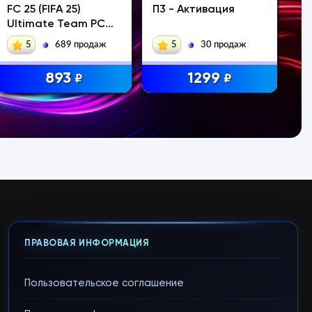
FC 25 (FIFA 25)
П3 - Активация
St
Ultimate Team PC
О
Coins
5
689 продаж
5
30 продаж
893
1299
₽
₽
ПРАВОВАЯ ИНФОРМАЦИЯ
Пользовательское соглашение