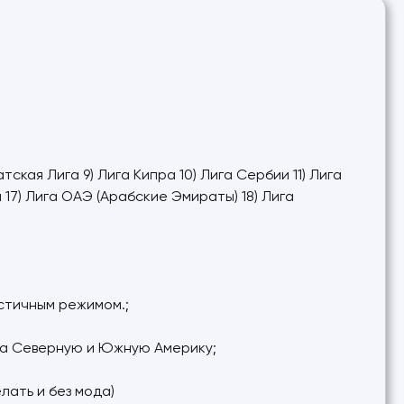
тская Лига 9) Лига Кипра 10) Лига Сербии 11) Лига
а 17) Лига ОАЭ (Арабские Эмираты) 18) Лига
стичным режимом.;
 на Северную и Южную Америку;
лать и без мода)