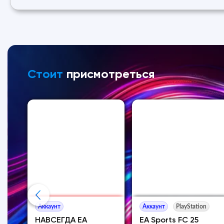
Стоит
присмотреться
Аккаунт
Аккаунт
PlayStation
FIFA
НАВСЕГДА EA
EA Sports FC 25