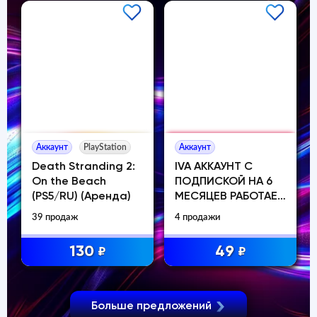
Аккаунт
PlayStation
Аккаунт
Death Stranding 2:
IVA АККАУНТ С
On the Beach
ПОДПИСКОЙ НА 6
(PS5/RU) (Аренда)
МЕСЯЦЕВ РАБОТАЕТ
В РОССИИ
39 продаж
4 продажи
130
49
₽
₽
Больше предложений