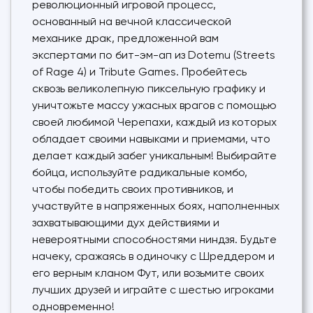
революционный игровой процесс,
основанный на вечной классической
механике драк, предложенной вам
экспертами по бит-эм-ап из Dotemu (Streets
of Rage 4) и Tribute Games. Пробейтесь
сквозь великолепную пиксельную графику и
уничтожьте массу ужасных врагов с помощью
своей любимой Черепахи, каждый из которых
обладает своими навыками и приемами, что
делает каждый забег уникальным! Выбирайте
бойца, используйте радикальные комбо,
чтобы победить своих противников, и
участвуйте в напряженных боях, наполненных
захватывающими дух действиями и
невероятными способностями ниндзя. Будьте
начеку, сражаясь в одиночку с Шреддером и
его верным кланом Фут, или возьмите своих
лучших друзей и играйте с шестью игроками
одновременно!