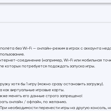
 полёта без Wi-Fi — онлайн-режим в играх с аккаунта нед
пользование.
нтернет-соединение (например, Wi-Fi или мобильная точк
сле которых потребуется подождать запуска игры.
зку хотя бы 1 игру (можно сразу остановить загрузку).
а как виртуальные игровые карты.
 также менять его данные строго запрещено!
грать онлайн / офлайн, по желанию.
 При необходимости перенести игры на другую консоль, н