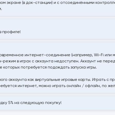
шом экране (в док-станции) и с отсоединёнными контролл
.
в профиле!
овременное интернет-соединение (например, Wi-Fi или м
н-режим в играх с аккаунта недоступен. Аккаунт не пере
е которых потребуется подождать запуска игры.
ого аккаунта как виртуальные игровые карты. Играть с пр
требуется интернет, можно играть онлайн / офлайн, по же
идку 5% на следующую покупку!