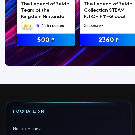
lda
The Legend of Zelda
The Legend of Zelda
Tears of the
Collection STEAM
o
Kingdom Nintendo
КЛЮЧ РФ-Global
ж
5
126 продаж
3 продажи
500
2360
₽
₽
ПОКУПАТЕЛЯМ
Информация