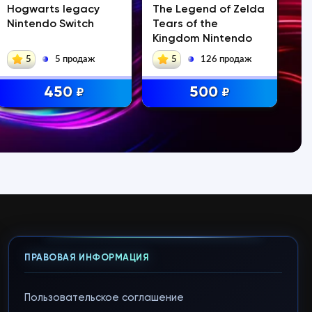
Hogwarts legacy
The Legend of Zelda
My
Nintendo Switch
Tears of the
Me
Kingdom Nintendo
Ap
5
5 продаж
5
126 продаж
2 
450
500
₽
₽
ПРАВОВАЯ ИНФОРМАЦИЯ
Пользовательское соглашение