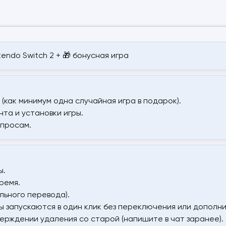
ntendo Switch 2 + 🎁 бонусная игра
 (как минимум одна случайная игра в подарок).
та и установки игры.
опросам.
ы.
ремя.
льного перевода).
ры запускаются в один клик без переключения или дополн
верждении удаления со старой (напишите в чат заранее).