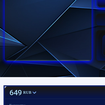
649
RUB