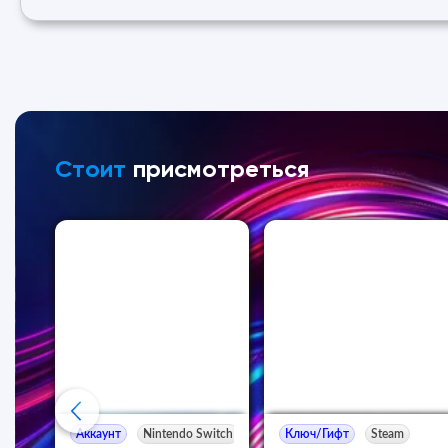
Стоит
присмотреться
itch
Аккаунт
Nintendo Switch
Ключ/Гифт
Steam