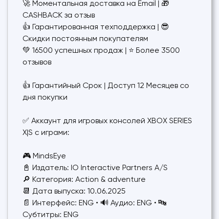
🚀 Моментальная доставка на Email | 🎁
CASHBACK за отзыв
👍 Гарантированная техподдержка | 😎
Скидки постоянным покупателям
💚 16500 успешных продаж | ⭐️ Более 3500
отзывов
👍 Гарантийный Срок | Доступ 12 Месяцев со
дня покупки
✅ Аккаунт для игровых консолей XBOX SERIES
X|S c играми:
🎮 MindsEye
📓 Издатель: IO Interactive Partners A/S
🔎 Категория: Action & adventure
📆 Дата выпуска: 10.06.2025
📄 Интерфейс: ENG • 🔊 Аудио: ENG • 🔤
Субтитры: ENG