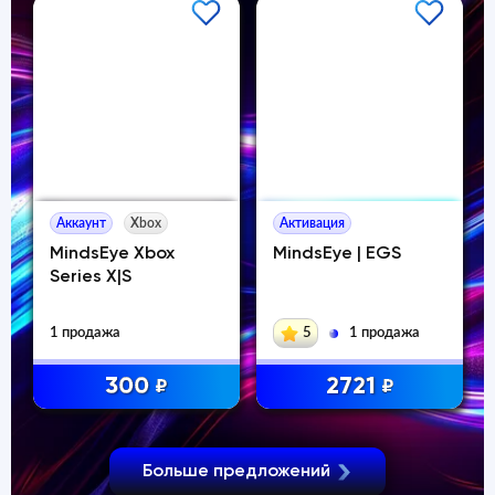
Аккаунт
Xbox
Активация
MindsEye Xbox
MindsEye | EGS
Series X|S
1 продажа
5
1 продажа
300
2721
₽
₽
Больше предложений