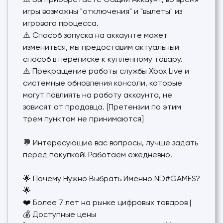
⚠️ Вы приобретаете Общий Аккаунт, во время
игры возможны "отключения" и "вылеты" из
игрового процесса.
⚠️ Способ запуска на аккаунте может
измениться, мы предоставим актуальный
способ в переписке к купленному товару.
⚠️ Прекращение работы службы Xbox Live и
системные обновления консоли, которые
могут повлиять на работу аккаунта, не
зависят от продавца. [Претензии по этим
трем пунктам не принимаются]
💬 Интересующие вас вопросы, лучше задать
перед покупкой! Работаем ежедневно!
🌟 Почему Нужно Выбрать Именно ND#GAMES?
🌟
❤️ Более 7 лет на рынке цифровых товаров |
💰 Доступные цены