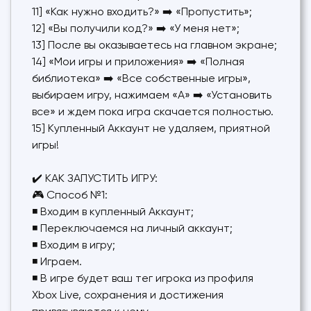
11] «Как нужно входить?» ➡️ «Пропустить»;
12] «Вы получили код?» ➡️ «У меня нет»;
13] После вы оказываетесь на главном экране;
14] «Мои игры и приложения» ➡️ «Полная
библиотека» ➡️ «Все собственные игры»,
выбираем игру, нажимаем «А» ➡️ «Установить
все» и ждем пока игра скачается полностью.
15] Купленный Аккаунт не удаляем, приятной
игры!
✔️ КАК ЗАПУСТИТЬ ИГРУ:
🎮 Способ №1:
◾ Входим в купленный Аккаунт;
◾ Переключаемся на личный аккаунт;
◾ Входим в игру;
◾ Играем.
◾ В игре будет ваш тег игрока из профиля
Xbox Live, сохранения и достижения