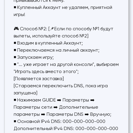
привязываются к нему.
◾ Купленный Аккаунт не удаляем, приятной
игры!
🎮 Способ №2: [📌Если по способу №1 будут
вылеты, используйте способ №2]
◾️ Входим в купленный Аккаунт;
◾️ Переключаемся на личный аккаунт;
◾️ Запускаем игру;
◾️ "... уже играет на другой консоли", выбираем
"Играть здесь вместо этого";
[Появляется заставка]
[Стараемся переключить DNS, пока игра
запущена]
◾️ Нажимаем GUIDE ➡️ Параметры ➡️
Параметры сети ➡️ Дополнительные
параметры ➡️ Параметры DNS ➡️ Вручную;
◾️ Основной IPv4 DNS: 000-000-000-000
Дополнительный IPv4 DNS: 000-000-000-000