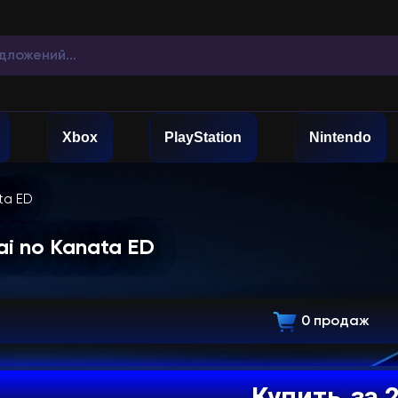
Xbox
PlayStation
Nintendo
ta ED
ai no Kanata ED
0 продаж
Купить
за 