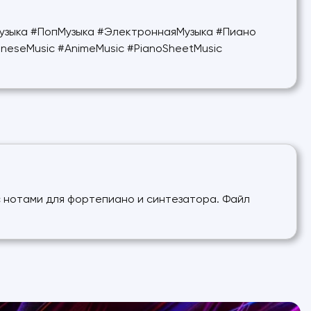
узыка #ПопМузыка #ЭлектроннаяМузыка #Пиано
eseMusic #AnimeMusic #PianoSheetMusic
с нотами для фортепиано и синтезатора. Файл