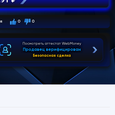
ся
0
0
Посмотреть аттестат WebMoney
Продавец верифицирован
Безопасная сделка