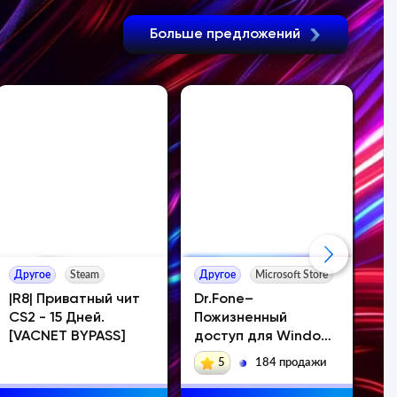
Больше предложений
Другое
Steam
Другое
Microsoft Store
Др
|R8| Приватный чит
Dr.Fone–
ДВ
CS2 - 15 Дней.
Пожизненный
Ди
[VACNET BYPASS]
доступ для Windows
АТ
(IOS & Android)
5
184 продажи