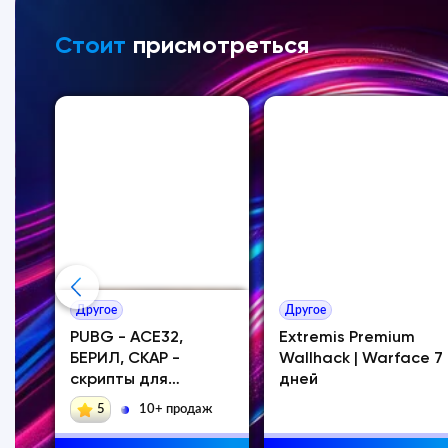
Стоит
присмотреться
Другое
Другое
PUBG - ACE32,
Extremis Premium
БЕРИЛ, СКАР -
Wallhack | Warface 7
скрипты для
дней
logitech
5
10+ продаж