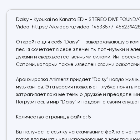
Daisy - Kyoukai no Kanata ED - STEREO DIVE FOUND
Video: https://vkvideo.ru/video-14533577_45623942
Откройте для себя "Daisy" — завораживающую комп
песня сочетает в себе элементы поп-музыки и эле
духами и сверхъестественными силами. Интересно
Сатоми, который также известен своими работами дл
Аранжировка Animenz придаёт "Daisy" новую жизн
музыкантов. Эта версия позволяет глубже понять м
затрагивает важные темы о дружбе и преодолении
Погрузитесь в мир "Daisy" и подарите своим слуш
Количество страниц в файле: 5
Вы получаете ссылку на скачивание файла с нотам
готов для печати или использования в электронном