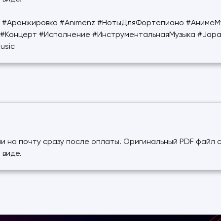
N #Аранжировка #Animenz #НотыДляФортепиано #АнимеМ
#Концерт #Исполнение #ИнструментальнаяМузыка #Japan
usic
и на почту сразу после оплаты. Оригинальный PDF файл 
 виде.