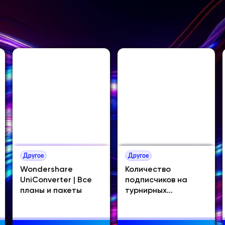
Другое
Другое
Wondershare
Количество
UniConverter | Все
подписчиков на
планы и пакеты
турнирных
шаблонах NotPixel