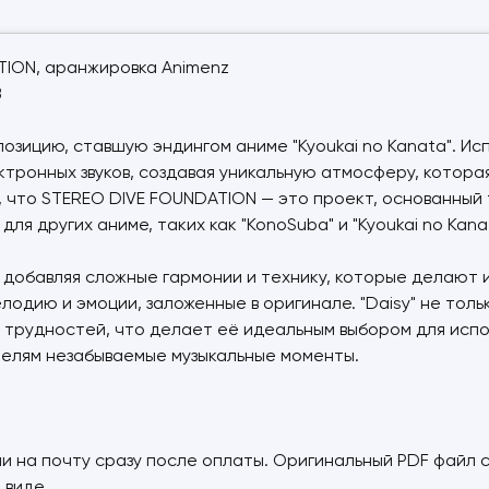
ATION, аранжировка Animenz
8
озицию, ставшую эндингом аниме "Kyoukai no Kanata". И
ктронных звуков, создавая уникальную атмосферу, котор
, что STEREO DIVE FOUNDATION — это проект, основанны
я других аниме, таких как "KonoSuba" и "Kyoukai no Kana
ь, добавляя сложные гармонии и технику, которые делают
елодию и эмоции, заложенные в оригинале. "Daisy" не тол
 трудностей, что делает её идеальным выбором для испо
ателям незабываемые музыкальные моменты.
и на почту сразу после оплаты. Оригинальный PDF файл 
 виде.