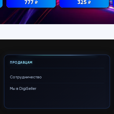
777
325
₽
₽
ПРОДАВЦАМ
Сотрудничество
Мы в DigiSeller