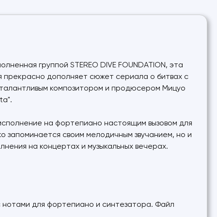
сполненная группой STEREO DIVE FOUNDATION, эта
ая прекрасно дополняет сюжет сериала о битвах с
й талантливым композитором и продюсером Мицуо
ta".
 исполнение на фортепиано настоящим вызовом для
ько запоминается своим мелодичным звучанием, но и
лнения на концертах и музыкальных вечерах.
с нотами для фортепиано и синтезатора. Файл