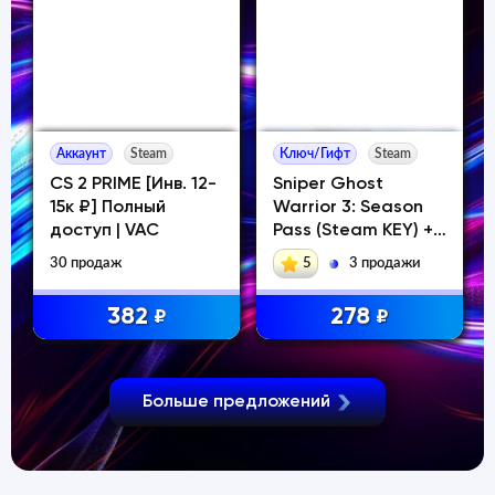
Аккаунт
Steam
Ключ/Гифт
Steam
CS 2 PRIME [Инв. 12-
Sniper Ghost
15к ₽] Полный
Warrior 3: Season
доступ | VAC
Pass (Steam KEY) +
ПОДАРОК
30 продаж
5
3 продажи
382
278
₽
₽
Больше предложений