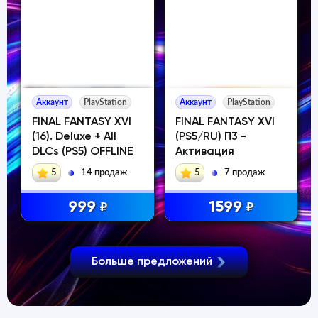
Аккаунт
PlayStation
Аккаунт
PlayStation
FINAL FANTASY XVI
FINAL FANTASY XVI
(16). Deluxe + All
(PS5/RU) П3 -
DLCs (PS5) OFFLINE
Активация
5
14 продаж
5
7 продаж
999
1599
₽
₽
Больше предложений