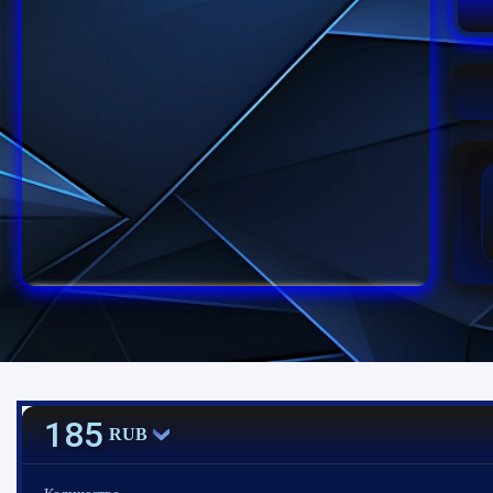
185
RUB