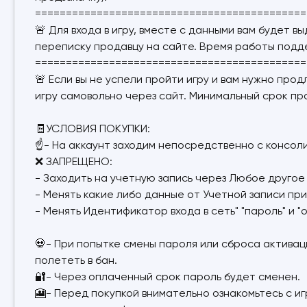
============================================
🚨 Для входа в игру, вместе с данными вам будет в
переписку продавцу на сайте. Время работы подде
============================================
🚨 Если вы не успели пройти игру и вам нужно про
игру самовольно через сайт. Минимальный срок про
🧾УСЛОВИЯ ПОКУПКИ:
☝- На аккаунт заходим непосредственно с консоли
❌ ЗАПРЕЩЕНО:
- Заходить на учетную запись через Любое другое
- Менять какие либо данные от Учетной записи при
- Менять Идентификатор входа в сеть" "пароль" и
💀- При попытке смены пароля или сброса активаци
полететь в бан.
🔐- Через оплаченный срок пароль будет сменен.
🎦- Перед покупкой внимательно ознакомьтесь с иг