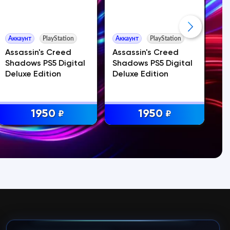
Аккаунт
PlayStation
Аккаунт
PlayStation
Ак
Assassin's Creed
Assassin's Creed
As
Shadows PS5 Digital
Shadows PS5 Digital
Sh
Deluxe Edition
Deluxe Edition
Sw
1950
1950
₽
₽