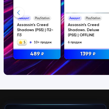
ay
Аккаунт
PlayStation
Аккаунт
PlayStation
Assassin's Creed
Assassin’s Creed
, +
Shadows (PS5) | П2-
Shadows. Deluxe
П3
(PS5) | OFFLINE
аж
5
10+ продаж
6 продаж
489
1399
₽
₽