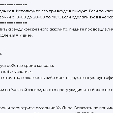
============
ыдан код. Используйте его при входе в аккаунт. Если по к
ржки с 10-00 до 20-00 по МСК. Если сделали вход в нера
============
длить аренду конкретного аккаунта, пишите продавцу в л
дления = 7 дней.
.
 устройство кроме консоли.
 любых условиях.
 "отключать, подключать либо менять двухэтапную аунтеф
и на Учетной записи, мы это сразу увидим и вы более не
рой и посмотрите обзоры на YouTube. Возвраты по причин