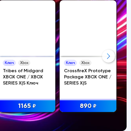
Ключ
Xbox
Ключ
Xbox
Ак
Tribes of Midgard
CrossfireX Prototype
XB
XBOX ONE / XBOX
Package XBOX ONE /
65
SERIES X|S Ключ
SERIES X|S
Ed
1165
890
₽
₽