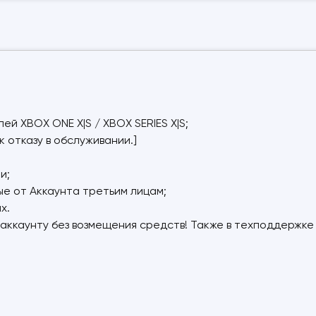
ей XBOX ONE X|S / XBOX SERIES X|S;
 отказу в обслуживании.]
и;
 от Аккаунта третьим лицам;
х.
 аккаунту без возмещения средств! Также в техподдержк