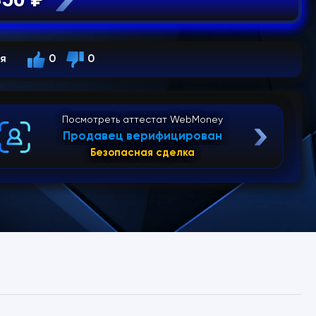
ся
0
0
Посмотреть аттестат WebMoney
Продавец верифицирован
Безопасная сделка