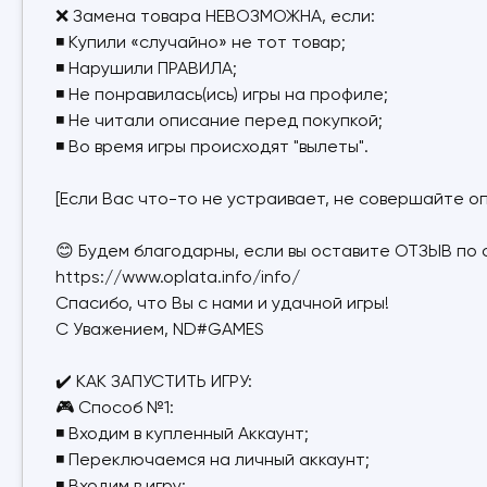
❌ Замена товара НЕВОЗМОЖНА, если:
◾ Купили «случайно» не тот товар;
◾ Нарушили ПРАВИЛА;
◾ Не понравилась(ись) игры на профиле;
◾ Не читали описание перед покупкой;
◾ Во время игры происходят "вылеты".
[Если Вас что-то не устраивает, не совершайте оп
😊 Будем благодарны, если вы оставите ОТЗЫВ по 
https://www.oplata.info/info/
Спасибо, что Вы с нами и удачной игры!
С Уважением, ND#GAMES
✔️ КАК ЗАПУСТИТЬ ИГРУ:
🎮 Способ №1:
◾ Входим в купленный Аккаунт;
◾ Переключаемся на личный аккаунт;