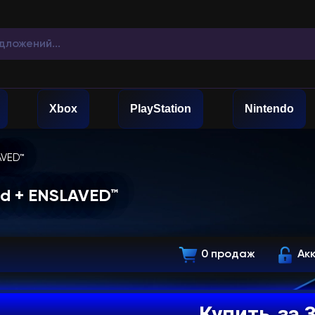
Xbox
PlayStation
Nintendo
AVED™
ad + ENSLAVED™
0 продаж
Ак
Купить
за 