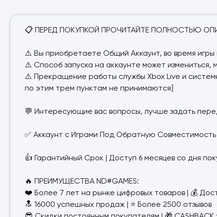
📋 ПЕРЕД ПОКУПКОЙ ПРОЧИТАЙТЕ ПОЛНОСТЬЮ ОПИС
⚠️ Вы приобретаете Общий Аккаунт, во время игры 
⚠️ Способ запуска на аккаунте может измениться, 
⚠️ Прекращение работы службы Xbox Live и системн
по этим трем пунктам не принимаются]
💬 Интересующие вас вопросы, лучше задать пере
✅ Аккаунт с Играми Под Обратную Совместимость д
👍 Гарантийный Срок | Доступ 6 месяцев со дня пок
🔥 ПРЕИМУЩЕСТВА ND#GAMES:
❤️ Более 7 лет на рынке цифровых товаров | 💰 До
🔝 16000 успешных продаж | ⭐️ Более 2500 отзывов
😎 Скидки постоянным покупателям | 🎁 CASHBACK 