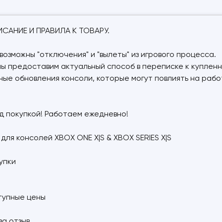
АНИЕ И ПРАВИЛА К ТОВАРУ.
возможны "отключения" и "вылеты" из игрового процесса.
мы предоставим актуальный способ в переписке к купленн
ые обновления консоли, которые могут повлиять на работ
д покупкой! Работаем ежедневно!
ля консолей XBOX ONE X|S & XBOX SERIES X|S
упки
ступные цены
за отзыв