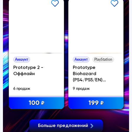
Аккаунт
Аккаунт
PlayStation
Prototype 2 -
Prototype
Оффлайн
Biohazard
(PS4/PS5/EN)
(Аренда от 7 дней)
6 продаж
9 продаж
100
199
₽
₽
Больше предложений