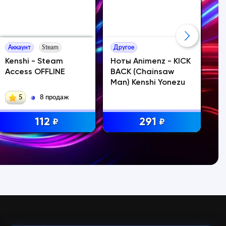
Аккаунт
Steam
Другое
Ак
Kenshi - Steam
Ноты Animenz - KICK
Li
Access OFFLINE
BACK (Chainsaw
Wo
Man) Kenshi Yonezu
Ак
5
8 продаж
112
291
₽
₽