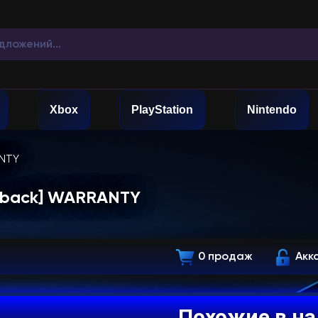
Xbox
PlayStation
Nintendo
ANTY
ashback] WARRANTY
0 продаж
Акк
Похожие в н