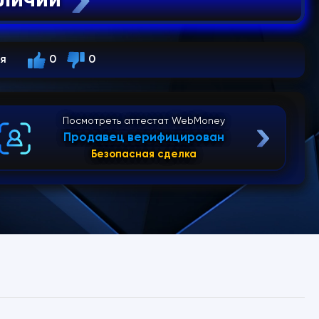
ся
0
0
Посмотреть аттестат WebMoney
Продавец верифицирован
Безопасная сделка