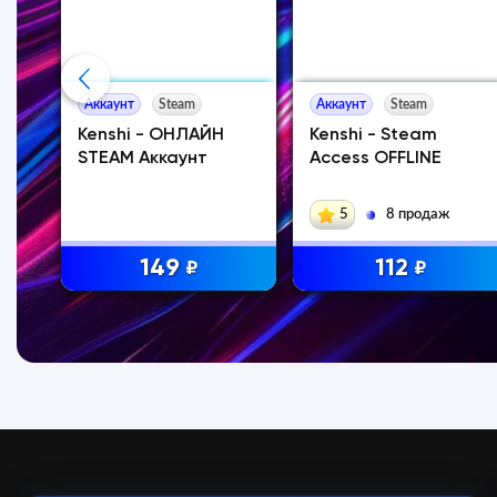
Аккаунт
Steam
Аккаунт
Steam
-
Kenshi - ОНЛАЙН
Kenshi - Steam
STEAM Аккаунт
Access OFFLINE
5
8 продаж
149
112
₽
₽