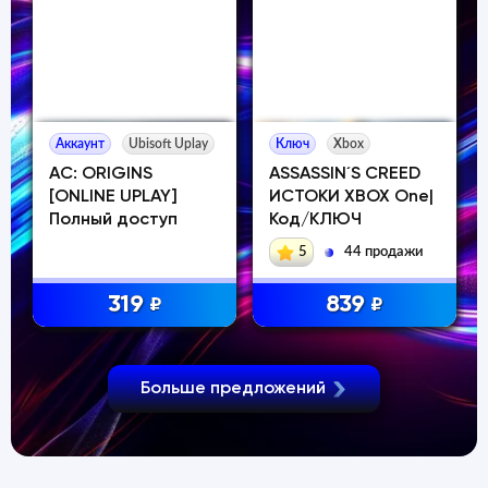
Аккаунт
Ubisoft Uplay
Ключ
Xbox
AC: ORIGINS
ASSASSIN´S CREED
[ONLINE UPLAY]
ИСТОКИ XBOX One|
Полный доступ
Код/КЛЮЧ
5
44 продажи
319
839
₽
₽
Больше предложений