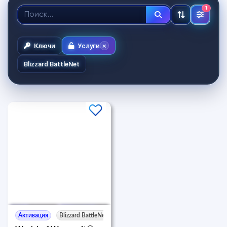
1
Ключи
Услуги
Blizzard BattleNet
Активация
Blizzard BattleNet