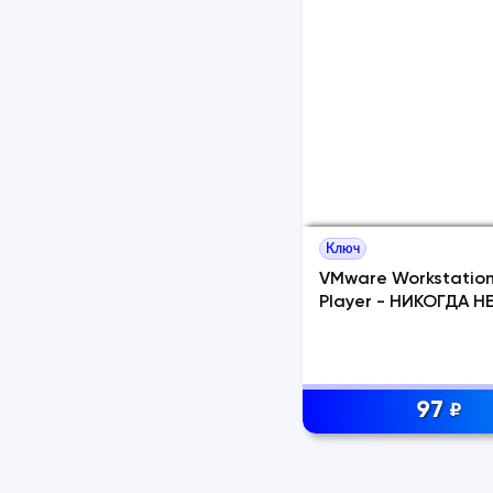
Ключ
VMware Workstation
Player - НИКОГДА Н
97
₽