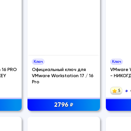
Ключ
Ключ
 16 PRO
Официальный ключ для
VMware W
KEY
VMware Workstation 17 / 16
- НИКОГ
Pro
5
2796
₽