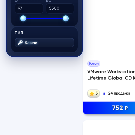
ОТ
ДО
ТИП
Ключи
Ключ
VMware Workstation
Lifetime Global CD 
5
24 продажи
752
₽