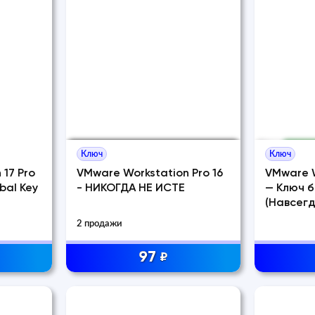
Ключ
Ключ
 17 Pro
VMware Workstation Pro 16
VMware W
bal Key
- НИКОГДА НЕ ИСТЕ
— Ключ 
(Навсегд
2 продажи
97
₽