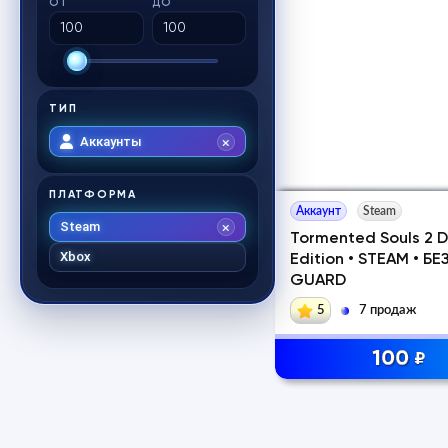
ОТ
ДО
ТИП
Аккаунты
ПЛАТФОРМА
Аккаунт
Steam
Steam
Tormented Souls 2 D
Xbox
Edition • STEAM • БЕ
GUARD
5
7 продаж
100
₽