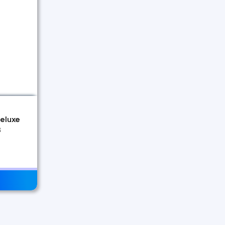
eluxe
З