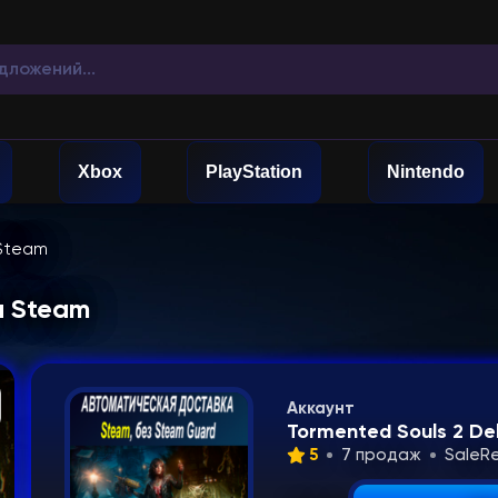
Xbox
PlayStation
Nintendo
Steam
я Steam
Аккаунт
Tormented Souls 2 De
5
7 продаж
SaleR