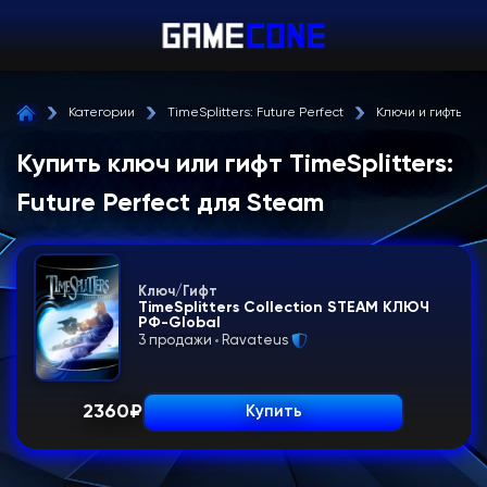
Категории
TimeSplitters: Future Perfect
Ключи и гифты
Купить ключ или гифт TimeSplitters:
Future Perfect для Steam
Ключ/Гифт
TimeSplitters Collection STEAM КЛЮЧ
РФ-Global
3 продажи
Ravateus
2360
₽
Купить