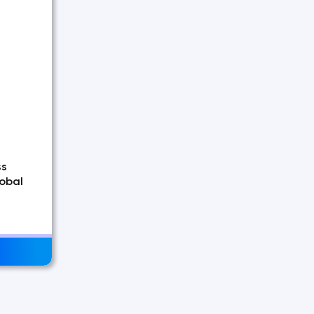
ss
obal