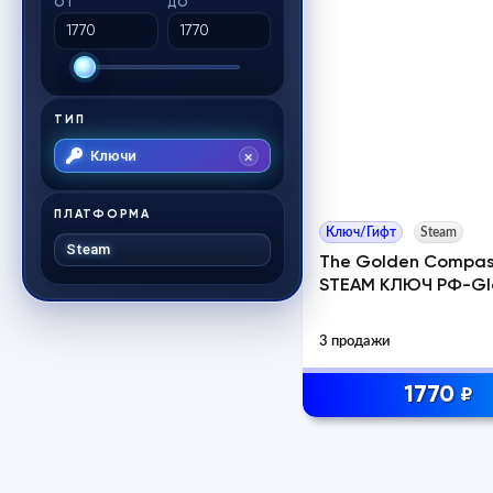
ОТ
ДО
ТИП
Ключи
ПЛАТФОРМА
Ключ/Гифт
Steam
Steam
The Golden Compa
STEAM КЛЮЧ РФ-Gl
3 продажи
1770
₽