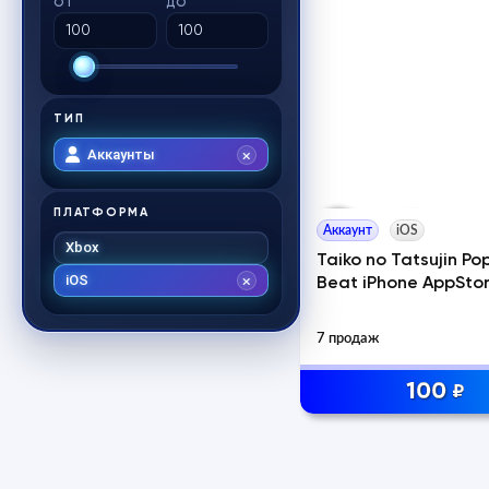
ОТ
ДО
ТИП
Аккаунты
ПЛАТФОРМА
Аккаунт
iOS
Xbox
Taiko no Tatsujin Po
iOS
Beat iPhone AppStor
7 продаж
100
₽