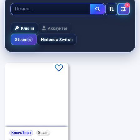
1
Ключи
Аккаунты
Steam
Nintendo Switch
Ключ/Гифт
Steam