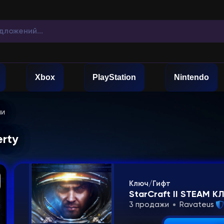
Xbox
PlayStation
Nintendo
чи
erty
Ключ/Гифт
StarCraft II STEAM 
3 продажи
Ravateus