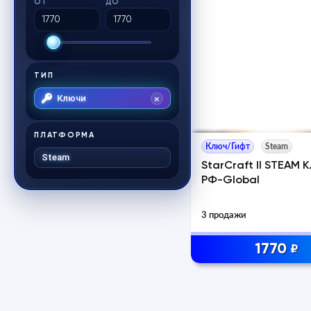
ОТ
ДО
ТИП
Ключи
ПЛАТФОРМА
Ключ/Гифт
Steam
Steam
StarCraft II STEAM
РФ-Global
3 продажи
1770
₽