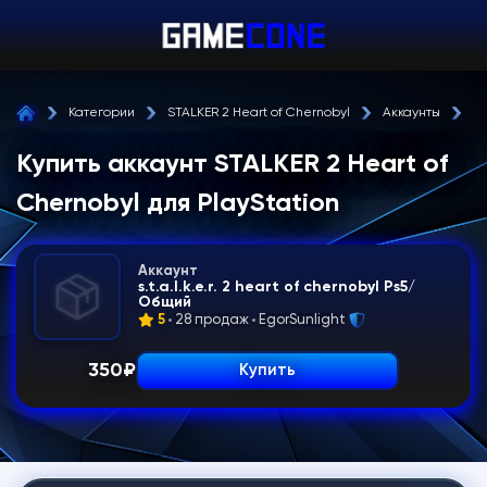
Категории
STALKER 2 Heart of Chernobyl
Аккаунты
Pl
Купить аккаунт STALKER 2 Heart of
Chernobyl для PlayStation
Аккаунт
s.t.a.l.k.e.r. 2 heart of chernobyl Ps5/
Общий
5
28 продаж
EgorSunlight
350
₽
Купить