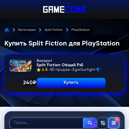
Категории
Split Fiction
PlayStation
Купить Split Fiction для PlayStation
Аккаунт
Split Fiction Общий Ps5
4.8
80 продаж
EgorSunlight
240
₽
Купить
1