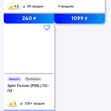
4.8
80 продаж
4 продажи
240
1099
₽
₽
Аккаунт
PlayStation
Split Fiction (PS5) | П2-
П3
5
100+ продаж