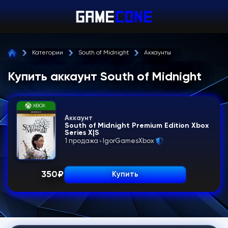
Категории
South of Midnight
Аккаунты
Купить аккаунт South of Midnight
Аккаунт
South of Midnight Premium Edition Xbox
Series X|S
1 продажа
IgorGamesXbox
350
₽
Купить