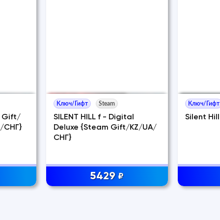
Ключ/Гифт
Steam
Ключ/Гифт
 Gift/
SILENT HILL f - Digital
Silent Hil
/СНГ}
Deluxe {Steam Gift/KZ/UA/
СНГ}
5429
₽