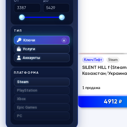
ОТ
ДО
ТИП
Ключи
Услуги
Аккаунты
Ключ/Гифт
Steam
SILENT HILL f {Steam
ПЛАТФОРМА
Казахстан/Украина
Steam
1 продажа
PlayStation
Xbox
4912
₽
Epic Games
PC