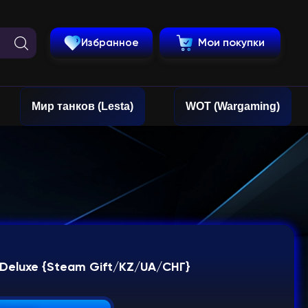
Избранное
Мои покупки
Мир танков (Lesta)
WOT (Wargaming)
al Deluxe {Steam Gift/KZ/UA/СНГ}