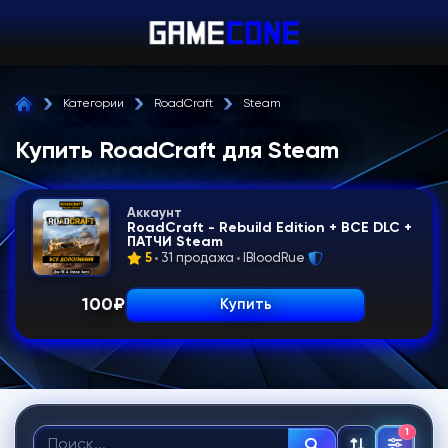
Категории
RoadCraft
Steam
Купить RoadCraft для Steam
Аккаунт
RoadCraft - Rebuild Edition + ВСЕ DLC +
ПАТЧИ Steam
5
31 продажа
IBloodRue
100
₽
Купить
1