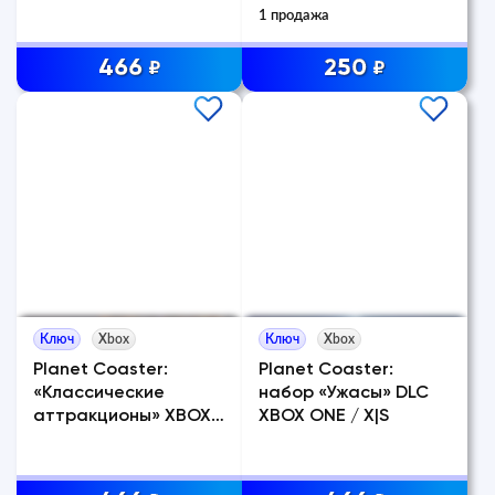
1 продажа
466
250
₽
₽
Ключ
Xbox
Ключ
Xbox
Planet Coaster:
Planet Coaster:
«Классические
набор «Ужасы» DLC
аттракционы» XBOX
XBOX ONE / X|S
Ключ