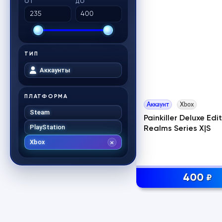
ОТ
ДО
ТИП
Аккаунты
ПЛАТФОРМА
Аккаунт
Xbox
Steam
Painkiller Deluxe Edi
PlayStation
Realms Series X|S
Xbox
400
₽