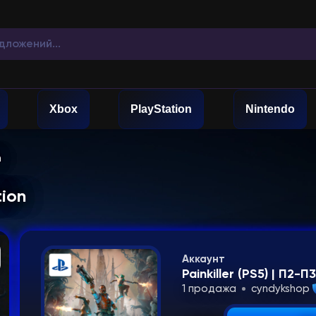
Xbox
PlayStation
Nintendo
n
tion
Аккаунт
Painkiller (PS5) | П2-П
1 продажа
cyndykshop