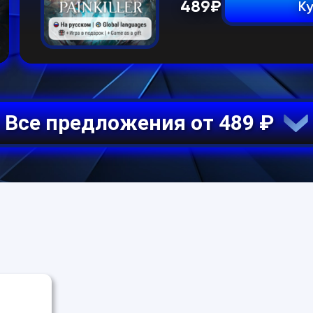
489
₽
К
Все предложения от 489 ₽