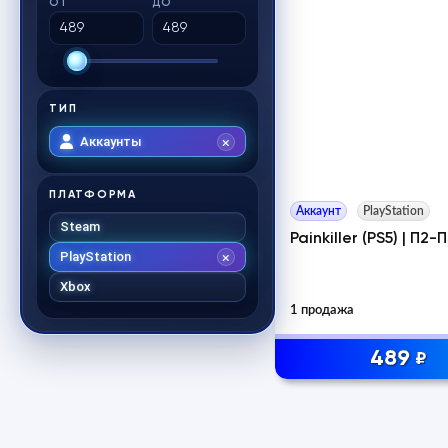
ОТ
ДО
ТИП
Аккаунты
ПЛАТФОРМА
Аккаунт
PlayStation
Steam
Painkiller (PS5) | П2-
PlayStation
Xbox
1 продажа
489
₽