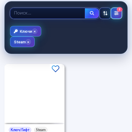
2
Ключи
Steam
Ключ/Гифт
Steam