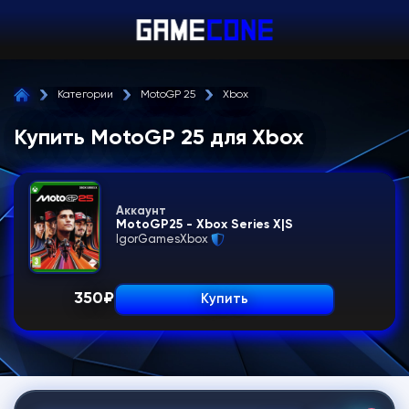
Категории
MotoGP 25
Xbox
Купить MotoGP 25 для Xbox
Аккаунт
MotoGP25 - Xbox Series X|S
IgorGamesXbox
350
₽
Купить