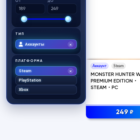
ОТ
ДО
ТИП
Аккаунты
ПЛАТФОРМА
Аккаунт
Steam
Steam
MONSTER HUNTER 
PlayStation
PREMIUM EDITION・
STEAM・PC
Xbox
249
₽