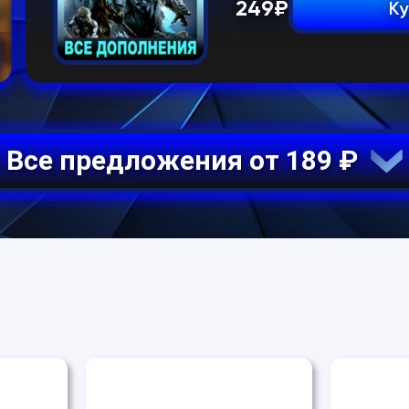
249
₽
Ку
Все предложения от 189 ₽