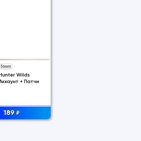
Steam
Hunter Wilds
 Аккаунт + Патчи
189
₽