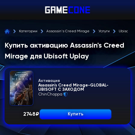
Категории
Assassin's Creed Mirage
Услуги
Ubisoft U
Купить активацию Assassin's Creed
Mirage для Ubisoft Uplay
Активация
Assassin's Creed Mirage-GLOBAL-
UBISOFT С ЗАХОДОМ
ChinChoppa
2748
₽
Купить