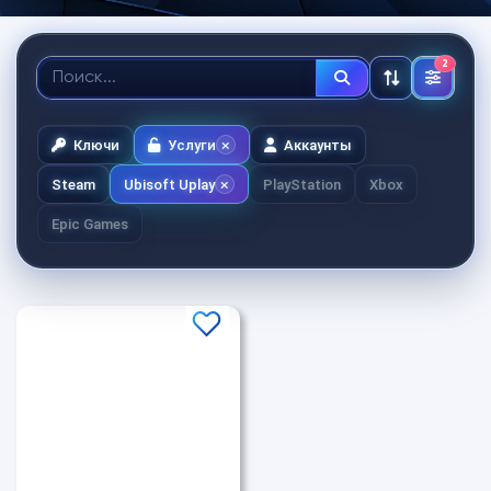
2
Ключи
Услуги
Аккаунты
Steam
Ubisoft Uplay
PlayStation
Xbox
Epic Games