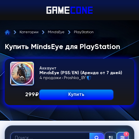
Категории
MindsEye
PlayStation
Купить MindsEye для PlayStation
Аккаунт
MindsEye (PS5/EN) (Аренда от 7 дней)
4 продажи
Proshka_BY
299
₽
Купить
1