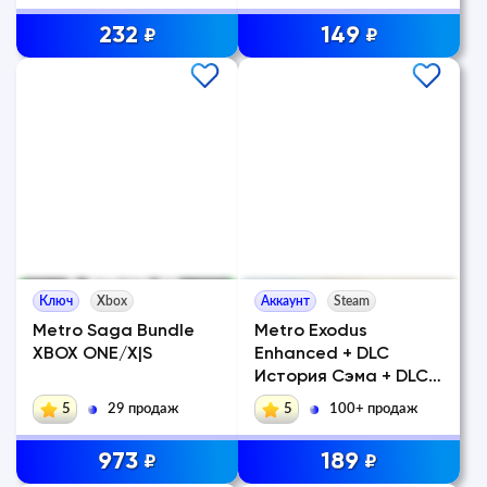
232
149
₽
₽
Ключ
Xbox
Аккаунт
Steam
Metro Saga Bundle
Metro Exodus
XBOX ONE/X|S
Enhanced + DLC
История Сэма + DLC +
Патчи + Steam
5
29 продаж
5
100+ продаж
973
189
₽
₽