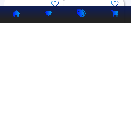
Аккаунт
PlayStation
Аккаунт
Metro Saga Bundle
Metro Exodus
/PS4 PS5/ОФЛАЙН/
Enhanced Edition -
АВТО-ВЫДАЧА
Оффлайн
300
100
₽
₽