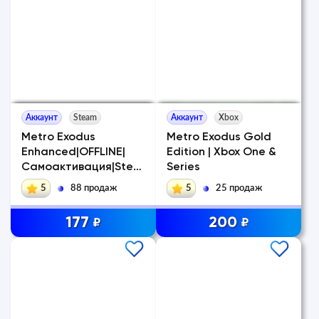
Аккаунт
Steam
Аккаунт
Xbox
Metro Exodus
Metro Exodus Gold
Enhanced|OFFLINE|
Edition | Xbox One &
Самоактивация|Stea
Series
m|Лицен
5
88 продаж
5
25 продаж
177
200
₽
₽