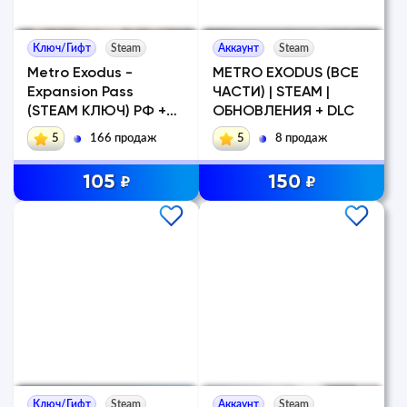
Ключ/Гифт
Steam
Аккаунт
Steam
Metro Exodus -
METRO EXODUS (ВСЕ
Expansion Pass
ЧАСТИ) | STEAM |
(STEAM КЛЮЧ) РФ +
ОБНОВЛЕНИЯ + DLC
КЗ + СНГ
5
166 продаж
5
8 продаж
105
150
₽
₽
Ключ/Гифт
Steam
Аккаунт
Steam