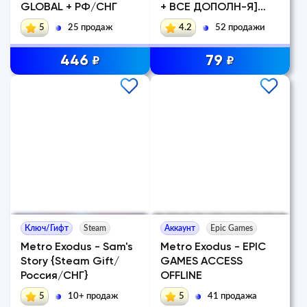
GLOBAL + РФ/СНГ
+ ВСЕ ДОПОЛН-Я]
[STEAM]
5
25 продаж
4.2
52 продажи
446
79
₽
₽
Ключ/Гифт
Steam
Аккаунт
Epic Games
Metro Exodus - Sam's
Metro Exodus - EPIC
Story {Steam Gift/
GAMES ACCESS
Россия/СНГ}
OFFLINE
5
10+ продаж
5
41 продажа