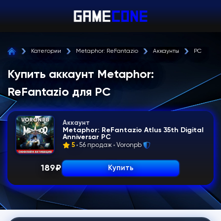
Категории
Metaphor: ReFantazio
Аккаунты
PC
Купить аккаунт Metaphor:
ReFantazio для PC
Аккаунт
Metaphor: ReFantazio Atlus 35th Digital
Anniversar PC
5
56 продаж
Voronpb
189
₽
Купить