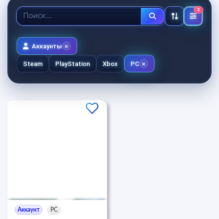
2
Аккаунты
Steam
PlayStation
Xbox
PC
Аккаунт
PC