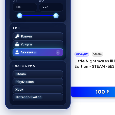
ОТ
ДО
ТИП
Ключи
Услуги
Аккаунты
Аккаунт
Steam
Little Nightmares III
ПЛАТФОРМА
Edition • STEAM •БЕ
Steam
PlayStation
Xbox
100
₽
Nintendo Switch