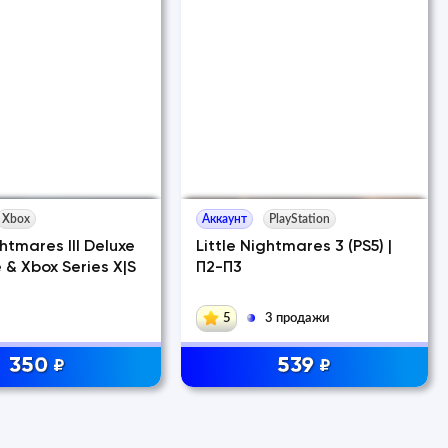
Xbox
Аккаунт
PlayStation
ghtmares III Deluxe
Little Nightmares 3 (PS5) |
 & Xbox Series X|S
П2-П3
5
3 продажи
350
539
₽
₽