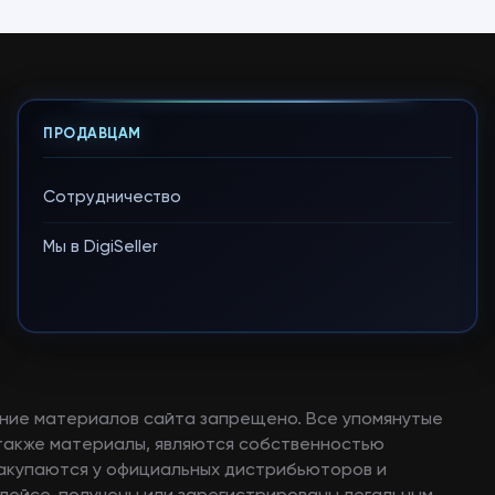
ПРОДАВЦАМ
Сотрудничество
Мы в DigiSeller
ние материалов сайта запрещено. Все упомянутые
а также материалы, являются собственностью
закупаются у официальных дистрибьюторов и