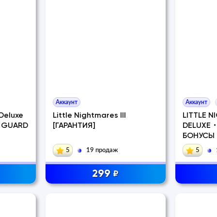
Аккаунт
Аккаунт
 Deluxe
Little Nightmares III
LITTLE N
З GUARD
[ГАРАНТИЯ]
DELUXE・
БОНУСЫ
5
19 продаж
5
299
₽