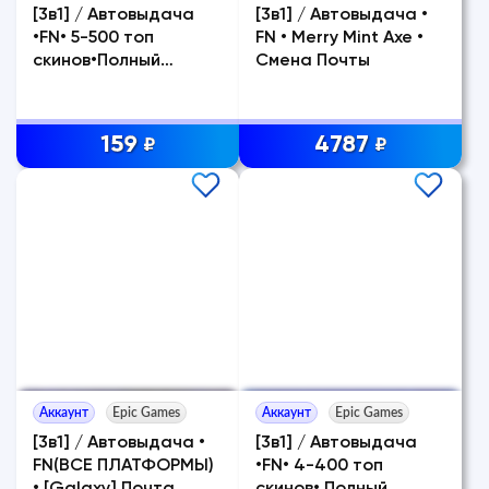
[3в1] / Автовыдача
[3в1] / Автовыдача •
•FN• 5-500 топ
FN • Merry Mint Axe •
скинов•Полный
Смена Почты
доступ
159
4787
₽
₽
Аккаунт
Epic Games
Аккаунт
Epic Games
[3в1] / Автовыдача •
[3в1] / Автовыдача
FN(ВСЕ ПЛАТФОРМЫ)
•FN• 4-400 топ
• [Galaxy] Почта
скинов• Полный