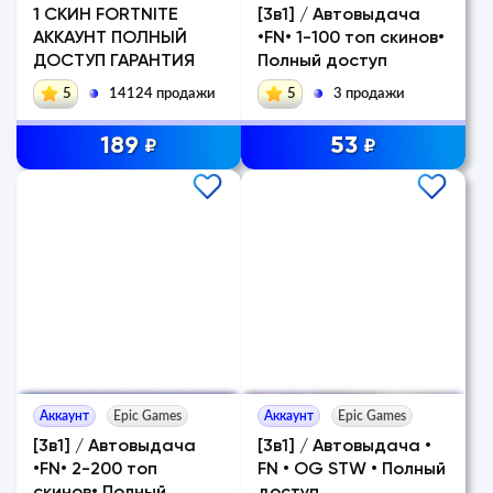
1 СКИН FORTNITE
[3в1] / Автовыдача
АККАУНТ ПОЛНЫЙ
•FN• 1-100 топ скинов•
ДОСТУП ГАРАНТИЯ
Полный доступ
5
14124 продажи
5
3 продажи
189
53
₽
₽
Аккаунт
Epic Games
Аккаунт
Epic Games
[3в1] / Автовыдача
[3в1] / Автовыдача •
•FN• 2-200 топ
FN • OG STW • Полный
скинов• Полный
доступ