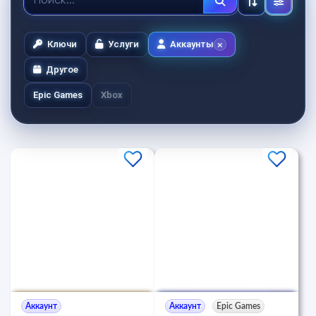
Ключи
Услуги
Аккаунты
Другое
Epic Games
Xbox
Аккаунт
Аккаунт
Epic Games