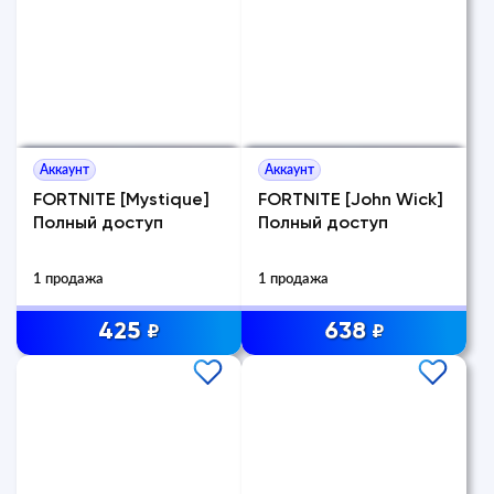
Аккаунт
Аккаунт
FORTNITE [Mystique]
FORTNITE [John Wick]
Полный доступ
Полный доступ
1 продажа
1 продажа
425
638
₽
₽