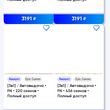
3191
3191
₽
₽
Аккаунт
Epic Games
Аккаунт
Epic Games
[3в1] / Автовыдача •
[3в1] / Автовыдача •
FN • 220 скинов •
FN • 456 скинов •
Полный доступ
Полный доступ