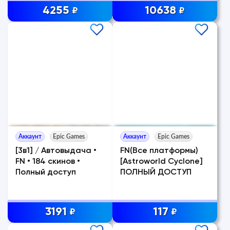
4255
10638
₽
₽
Аккаунт
Epic Games
Аккаунт
Epic Games
[3в1] / Автовыдача •
FN(Все платформы)
FN • 184 скинов •
[Astroworld Cyclone]
Полный доступ
ПОЛНЫЙ ДОСТУП
3191
117
₽
₽