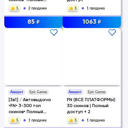
доступ
5
2 продажи
5
1 продажа
85
1063
₽
₽
Аккаунт
Epic Games
Аккаунт
Epic Games
[3в1] / Автовыдача
FN (ВСЕ ПЛАТФОРМЫ)
•FN• 3-300 топ
30 скинов | Полный
скинов• Полный
доступ + 2
доступ
5
1 продажа
5
1 продажа