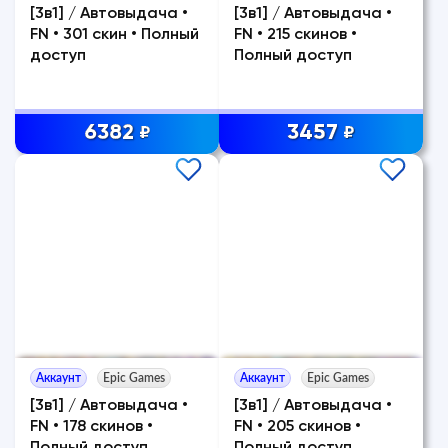
[3в1] / Автовыдача •
[3в1] / Автовыдача •
FN • 301 скин • Полный
FN • 215 скинов •
доступ
Полный доступ
6382
3457
₽
₽
Аккаунт
Epic Games
Аккаунт
Epic Games
[3в1] / Автовыдача •
[3в1] / Автовыдача •
FN • 178 скинов •
FN • 205 скинов •
Полный доступ
Полный доступ