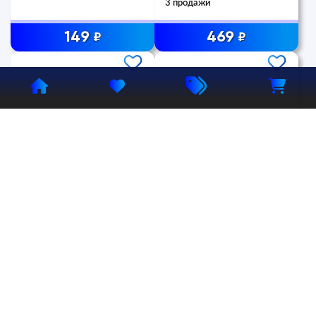
3 продажи
149
469
₽
₽
Аккаунт
Steam
Аккаунт
PlayStation
Five Nights Freddy's:
Five Nights at
Security Breach
Freddy's 2 PS4
[ONLINE STEAM]
Аренда 5 дней
1 продажа
477
149
₽
₽