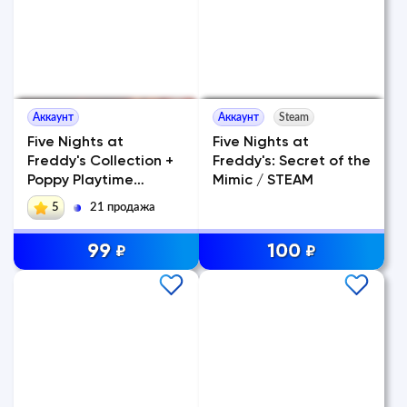
Аккаунт
Аккаунт
Steam
Five Nights at
Five Nights at
Freddy's Collection +
Freddy's: Secret of the
Poppy Playtime
Mimic / STEAM
(Chapter 1-5) + Ph
5
21 продажа
99
100
₽
₽