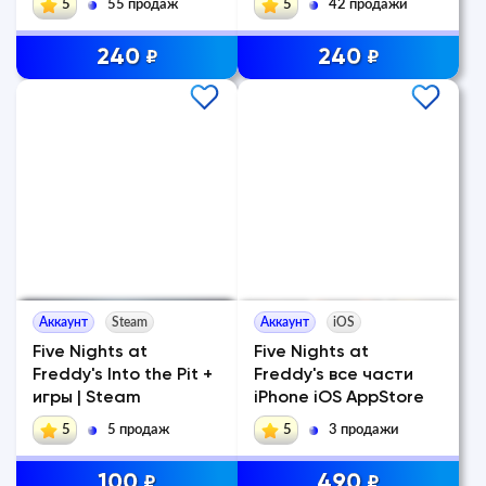
5
55 продаж
5
42 продажи
240
240
₽
₽
Аккаунт
Steam
Аккаунт
iOS
Five Nights at
Five Nights at
Freddy's Into the Pit +
Freddy's все части
игры | Steam
iPhone iOS AppStore
5
5 продаж
5
3 продажи
100
490
₽
₽