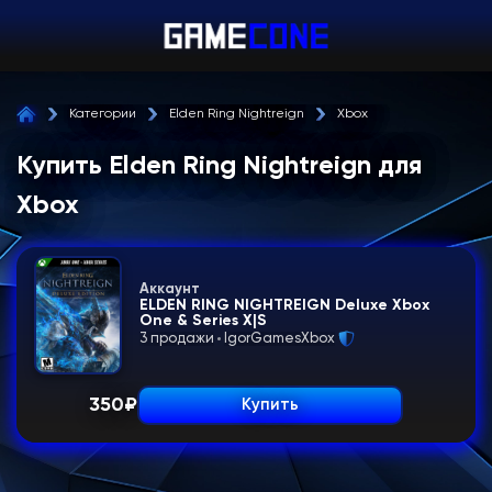
Категории
Elden Ring Nightreign
Xbox
Купить Elden Ring Nightreign для
Xbox
Аккаунт
ELDEN RING NIGHTREIGN Deluxe Xbox
One & Series X|S
3 продажи
IgorGamesXbox
350
₽
Купить