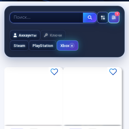
1
Аккаунты
Ключи
Steam
PlayStation
Xbox