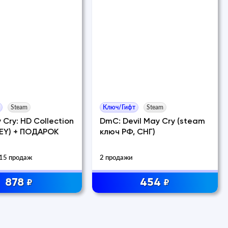
Steam
Ключ/Гифт
Steam
 Cry: HD Collection
DmC: Devil May Cry (steam
EY) + ПОДАРОК
ключ РФ, СНГ)
15 продаж
2 продажи
878
454
₽
₽