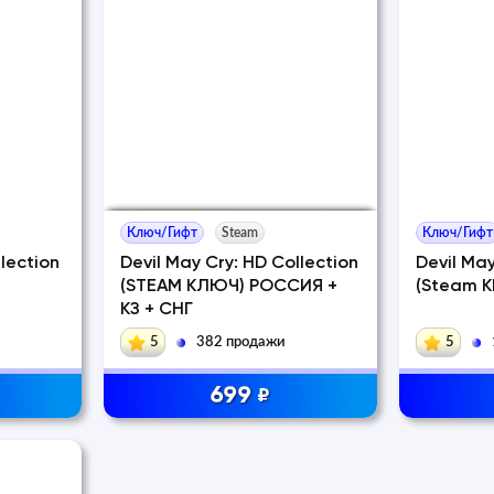
Ключ/Гифт
Steam
Ключ/Гифт
lection
Devil May Cry: HD Collection
Devil May
(STEAM КЛЮЧ) РОССИЯ +
(Steam K
КЗ + СНГ
5
382 продажи
5
699
₽