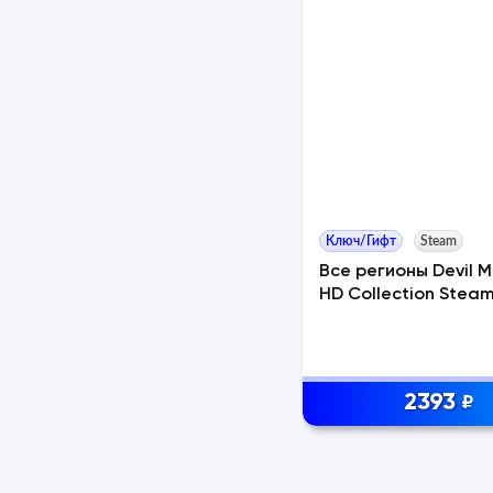
Ключ/Гифт
Steam
Все регионы Devil M
HD Collection Stea
2393
₽