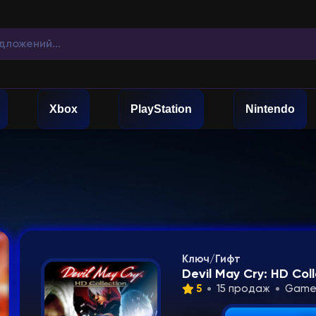
Xbox
PlayStation
Nintendo
Ключ/Гифт
Devil May Cry: HD Co
5
15 продаж
Game