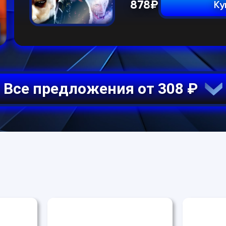
878
₽
Ку
Все предложения от 308 ₽