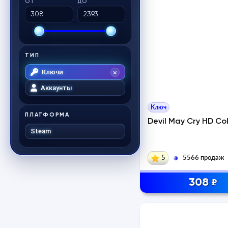
ОТ
ДО
ТИП
Ключи
Аккаунты
Ключ
ПЛАТФОРМА
Devil May Cry HD Col
Steam
5
5566 продаж
308
₽